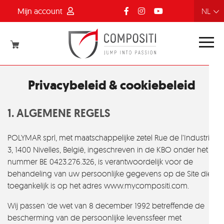
Mijn account
FR
NL
EN
DE
Privacybeleid & cookiebeleid
1. ALGEMENE REGELS
POLYMAR sprl, met maatschappelijke zetel Rue de l’Industrie
3, 1400 Nivelles, België, ingeschreven in de KBO onder het
nummer BE 0423.276.326, is verantwoordelijk voor de
behandeling van uw persoonlijke gegevens op de Site die
toegankelijk is op het adres www.mycompositi.com.
Wij passen 'de wet van 8 december 1992 betreffende de
bescherming van de persoonlijke levenssfeer met