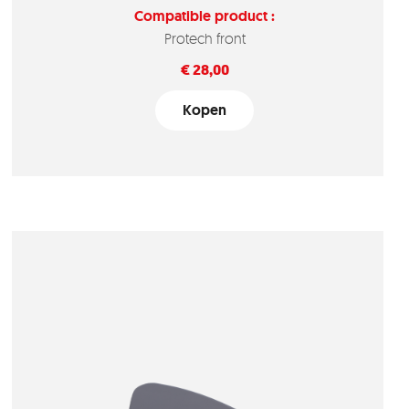
Compatible product :
Protech front
Prijs
€ 28,00
Kopen