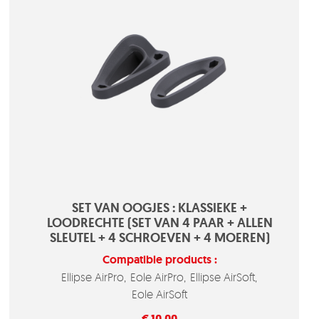
SET VAN OOGJES : KLASSIEKE +
LOODRECHTE (SET VAN 4 PAAR + ALLEN
SLEUTEL + 4 SCHROEVEN + 4 MOEREN)
Compatible products :
Ellipse AirPro
Eole AirPro
Ellipse AirSoft
Eole AirSoft
Prijs
€ 10,00