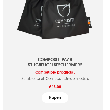
COMPOSITI PAAR
STIJGBEUGELBESCHERMERS
Compatible products :
Suitable for all Compositi stirrup models
Prijs
€ 15,00
Kopen