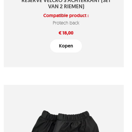
RESERVE VELCRO’S ACHTERKANT (SET
VAN 2 RIEMEN)
Compatible product :
Protech back
Prijs
€ 18,00
Kopen