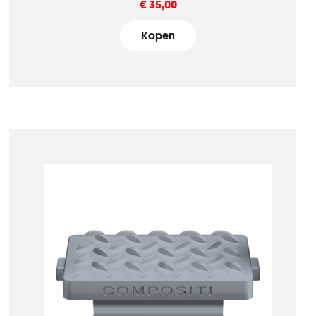
Prijs
€ 35,00
Kopen