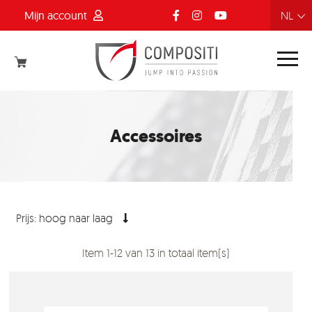
Mijn account
FR
NL
EN
DE
Accessoires
Prijs: hoog naar laag
Item 1-12 van 13 in totaal item(s)