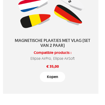
MAGNETISCHE PLAATJES MET VLAG (SET
VAN 2 PAAR)
Compatible products :
Ellipse AirPro
Ellipse AirSoft
Prijs
€ 35,00
Kopen