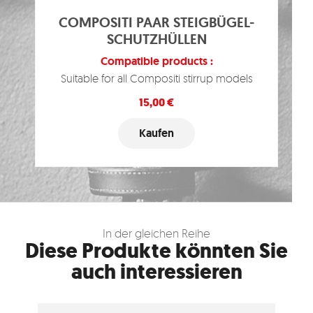
COMPOSITI PAAR STEIGBÜGEL-
SCHUTZHÜLLEN
Compatible products :
Suitable for all Compositi stirrup models
Preis
15,00 €
Kaufen
In der gleichen Reihe
Diese Produkte könnten Sie
auch interessieren