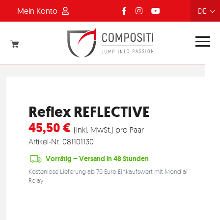
Mein Konto
FR
NL
EN
DE
Reflex REFLECTIVE
45,50 €
(inkl. MwSt.) pro Paar
Artikel-Nr.
081101130
Vorrätig – Versand in 48 Stunden
Kostenlose Lieferung ab 70 Euro Einkaufswert mit Mondial
Relay