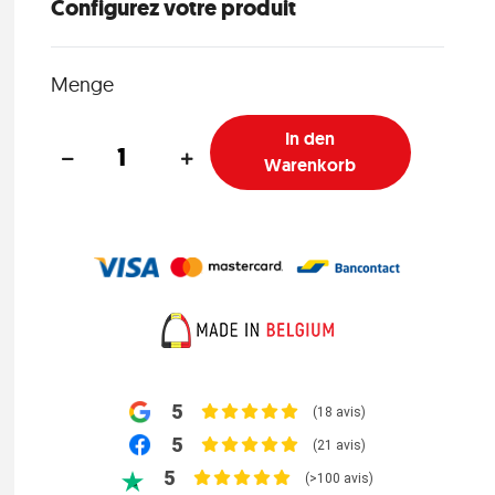
Configurez votre produit
Menge
In den
Warenkorb
5
(18 avis)
5
(21 avis)
5
(>100 avis)