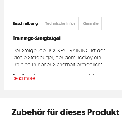
Beschreibung
Technische infos
Garantie
Trainings-Steigbügel
Der Steigbügel JOCKEY TRAINING ist der
ideale Steigbügel, der dem Jockey ein
Training in hoher Sicherheit ermöglicht.
Der Bügel hat einen breiten, rutschfesten
Read more
Boden aus technischem Polymer, der für eine
perfekte Kälteisolierung sorgt.
Zubehör für dieses Produkt