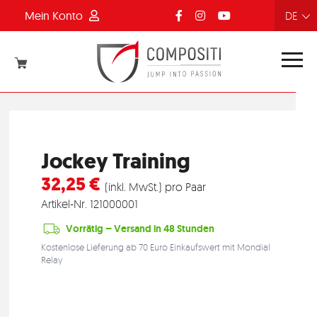
Mein Konto
FR
NL
EN
DE
Jockey Training
32,25 €
(inkl. MwSt.) pro Paar
Artikel-Nr.
121000001
Vorrätig – Versand in 48 Stunden
Kostenlose Lieferung ab 70 Euro Einkaufswert mit Mondial
Relay